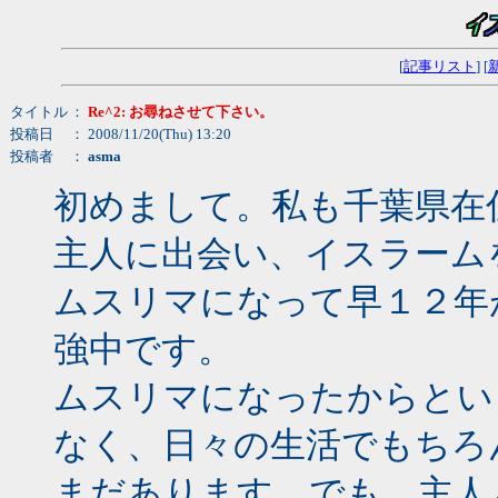
[
記事リスト
] [
タイトル
：
Re^2: お尋ねさせて下さい。
投稿日
： 2008/11/20(Thu) 13:20
投稿者
：
asma
初めまして。私も千葉県在
主人に出会い、イスラーム
ムスリマになって早１２年
強中です。
ムスリマになったからとい
なく、日々の生活でもちろ
まだあります。でも、主人