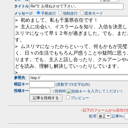
タイトル
メッセージ
手動改行
強制改行
図表モード
参照先
暗証キー
(英数字で8文字以内)
投稿キー
（投稿時
を入力してください）
プレビュー
- 以下のフォームから自分
処理
記事No