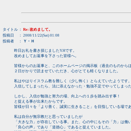
タイトル
：
Re: 改めまして。
投稿日
： 2008/11/22(Sat) 01:08
投稿者
：
Ｙ・Ｈ
昨日お礼を書き損じましたY.Hです。
改めましてお返事を下さった皆様へ。
皆様からのお返事と、このホームページの掲示板（過去のものから
２日がかりで読ませていただき、心がとても軽くなりました。
私はやはりイスラム教を難しく（少し怖く）とらえていたようです
入信してしまったら、法に添えなかった・勉強不足でやってしまっ
しかし、入信が勉強と努力の場、向上への１歩を踏み出す事！
と捉える事が出来たからです。
皆様が日々を「より善く、誠実に生きること」を目指している場で
私は自分が無宗教だと思っていましたが
「大きな力」が存在している事。また、心の中にもその「力」は働
「良心の声」であり「道徳心」であると捉えていました。