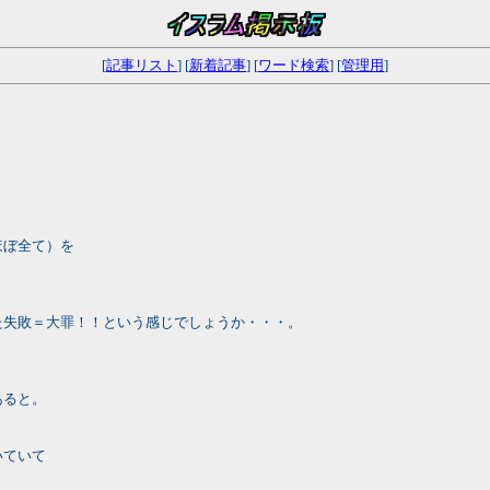
[
記事リスト
] [
新着記事
] [
ワード検索
] [
管理用
]
ほぼ全て）を
。
た失敗＝大罪！！という感じでしょうか・・・。
あると。
いていて