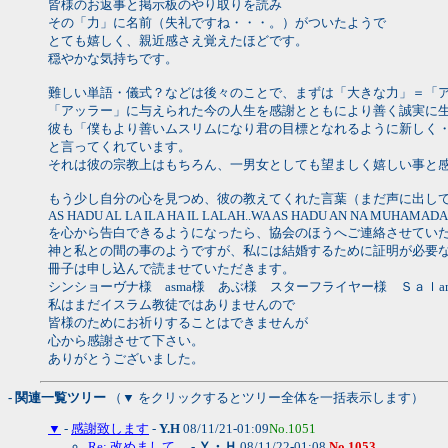
皆様のお返事と掲示板のやり取りを読み
その「力」に名前（失礼ですね・・・。）がついたようで
とても嬉しく、親近感さえ覚えたほどです。
穏やかな気持ちです。
難しい単語・儀式？などは後々のことで、まずは「大きな力」＝「
「アッラー」に与えられた今の人生を感謝とともにより善く誠実に
彼も「僕もより善いムスリムになり君の目標となれるように新しく
と言ってくれています。
それは彼の宗教上はもちろん、一男女としても望ましく嬉しい事と
もう少し自分の心を見つめ、彼の教えてくれた言葉（まだ声に出し
AS HADU AL LA ILA HA IL LALAH..WA AS HADU AN NA MUHAMAD
を心から告白できるようになったら、協会のほうへご連絡させてい
神と私との間の事のようですが、私には結婚するために証明が必要
冊子は申し込んで読ませていただきます。
シンショーヴナ様 asma様 あぶ様 スターフライヤー様 Ｓａｌa
私はまだイスラム教徒ではありませんので
皆様のためにお祈りすることはできませんが
心から感謝させて下さい。
ありがとうございました。
- 関連一覧ツリー
（▼ をクリックするとツリー全体を一括表示します）
▼
-
感謝致します
-
Y.H
08/11/21-01:09
No.1051
Re: 改めまして。
-
Ｙ・Ｈ
08/11/22-01:08
No.1053