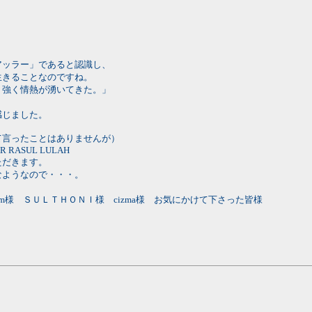
アッラー」であると認識し、
生きることなのですね。
・強く情熱が湧いてきた。」
感じました。
て言ったことはありませんが）
AR RASUL LULAH
ただきます。
なようなので・・・。
m様 ＳＵＬＴＨＯＮＩ様 cizma様 お気にかけて下さった皆様