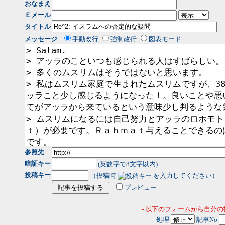
おなまえ
Ｅメール
タイトル
メッセージ
手動改行
強制改行
図表モード
参照先
暗証キー
(英数字で8文字以内)
投稿キー
（投稿時
を入力してください）
プレビュー
- 以下のフォームから自分
処理
記事No