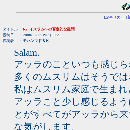
[
記事リスト
] [
タイトル
：
Re: イスラムへの否定的な疑問
投稿日
： 2008/11/26(Wed) 00:21
投稿者
：
モハンマドＳＫ
Salam.
アッラのこといつも感じら
多くのムスリムはそうでは
私はムスリム家庭で生まれ
アッラこと少し感じるよう
とがすべてがアッラから来
な気がします。