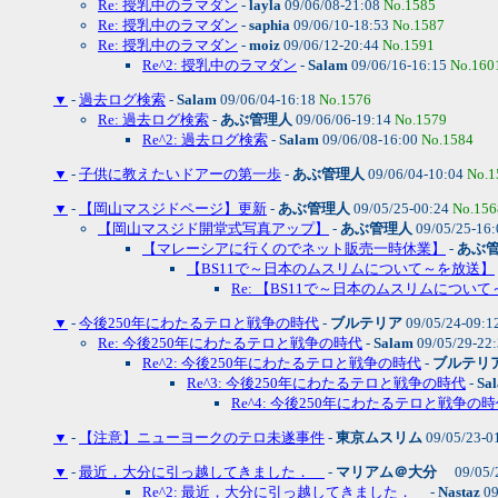
Re: 授乳中のラマダン
-
layla
09/06/08-21:08
No.1585
Re: 授乳中のラマダン
-
saphia
09/06/10-18:53
No.1587
Re: 授乳中のラマダン
-
moiz
09/06/12-20:44
No.1591
Re^2: 授乳中のラマダン
-
Salam
09/06/16-16:15
No.160
▼
-
過去ログ検索
-
Salam
09/06/04-16:18
No.1576
Re: 過去ログ検索
-
あぶ管理人
09/06/06-19:14
No.1579
Re^2: 過去ログ検索
-
Salam
09/06/08-16:00
No.1584
▼
-
子供に教えたいドアーの第一歩
-
あぶ管理人
09/06/04-10:04
No.1
▼
-
【岡山マスジドページ】更新
-
あぶ管理人
09/05/25-00:24
No.156
【岡山マスジド開堂式写真アップ】
-
あぶ管理人
09/05/25-16
【マレーシアに行くのでネット販売一時休業】
-
あぶ
【BS11で～日本のムスリムについて～を放送】
Re: 【BS11で～日本のムスリムについ
▼
-
今後250年にわたるテロと戦争の時代
-
ブルテリア
09/05/24-09:1
Re: 今後250年にわたるテロと戦争の時代
-
Salam
09/05/29-22
Re^2: 今後250年にわたるテロと戦争の時代
-
ブルテリ
Re^3: 今後250年にわたるテロと戦争の時代
-
Sa
Re^4: 今後250年にわたるテロと戦争の
▼
-
【注意】ニューヨークのテロ未遂事件
-
東京ムスリム
09/05/23-0
▼
-
最近，大分に引っ越してきました．
-
マリアム＠大分
09/05/
Re^2: 最近，大分に引っ越してきました．
-
Nastaz
09