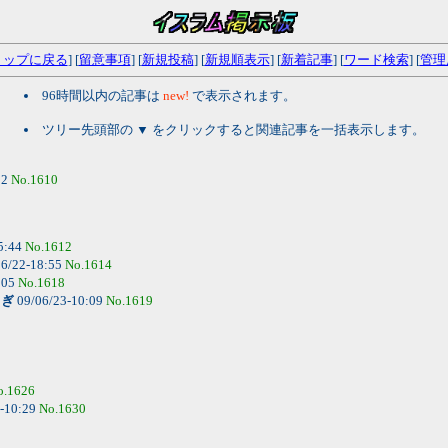
トップに戻る
] [
留意事項
] [
新規投稿
] [
新規順表示
] [
新着記事
] [
ワード検索
] [
管理
96時間以内の記事は
new!
で表示されます。
ツリー先頭部の ▼ をクリックすると関連記事を一括表示します。
52
No.1610
5:44
No.1612
6/22-18:55
No.1614
:05
No.1618
さぎ
09/06/23-10:09
No.1619
o.1626
-10:29
No.1630