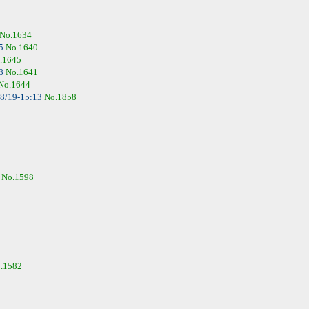
No.1634
15
No.1640
.1645
28
No.1641
No.1644
8/19-15:13
No.1858
0
No.1598
.1582