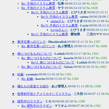
Re: 子供のイスラム教育
-
弘美
09/06/23-22:59
No.1623
Re: 子供のイスラム教育
-
サラ
09/06/24-19:52
No.1628
Re^2: 子供のイスラム教育
-
とびうさぎ
09/06/25-15:11
Re^3: 子供のイスラム教育
-
saima
09/06/28-08:
saimaさん
-
とびうさぎ
09/06/29-12:09
No
Re^3: 子供のイスラム教育
-
Layla
09/06/28-12:
Laylaさんへ
-
とびうさぎ
09/06/29-12:03
Re^2: 子供のイスラム教育
-
愛知県 二児のママ
09/0
▼
-
東洋文庫へのリンク
-
Dhaakirullah
09/06/15-11:51
No.1597
Re: 東洋文庫へのリンク
-
あぶ管理人
09/06/16-13:07
No.1600
▼
-
身につけるものについて
-
Latifah
09/06/13-17:40
No.1593
Re: 身につけるものについて
-
kaorin
09/06/13-21:07
No.1595
Re^2: 身につけるものについて
-
Latifah
09/06/15-16:3
Re: 身につけるものについて
-
Salam
09/06/16-16:35
No.1602
▼
-
妊娠
-
yasumin
09/06/13-16:18
No.1592
Re: 妊娠
-
kaorin
09/06/13-20:47
No.1594
▼
-
優れもの音楽ＣＤ紹介
-
あぶ管理人
09/06/11-11:09
No.1589
▼
-
世界的不況とアメリカそしてイスラム
-
ご大切
09/06/07-15:50
No
▼
-
授乳中のラマダン
-
ミカ
09/06/06-20:59
No.1580
Re: 授乳中のラマダン
-
マリオム
09/06/07-00:28
No.1581