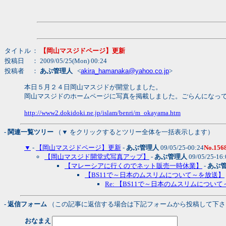
タイトル
：
【岡山マスジドページ】更新
投稿日
： 2009/05/25(Mon) 00:24
投稿者
：
あぶ管理人
<
akira_hamanaka@yahoo.co.jp
>
本日５月２４日岡山マスジドが開堂しました。
岡山マスジドのホームページに写真を掲載しました。ごらんになっ
http://www2.dokidoki.ne.jp/islam/benri/m_okayama.htm
- 関連一覧ツリー
（▼ をクリックするとツリー全体を一括表示します）
▼
-
【岡山マスジドページ】更新
-
あぶ管理人
09/05/25-00:24
No.156
【岡山マスジド開堂式写真アップ】
-
あぶ管理人
09/05/25-16
【マレーシアに行くのでネット販売一時休業】
-
あぶ
【BS11で～日本のムスリムについて～を放送】
Re: 【BS11で～日本のムスリムについ
- 返信フォーム
（この記事に返信する場合は下記フォームから投稿して下さ
おなまえ