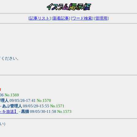
[
記事リスト
] [
新着記事
] [
ワード検索
] [
管理用
]
てください。
8
:06
No.1569
管理人
09/05/26-17:41
No.1570
-
あぶ管理人
09/05/29-15:55
No.1571
て～を放送】
-
黒猫
09/05/30-11:58
No.1573
い）