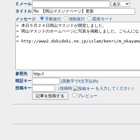
Ｅメール
タイトル
メッセージ
手動改行
強制改行
図表モード
参照先
暗証キー
(英数字で8文字以内)
投稿キー
（投稿時
を入力してください）
プレビュー