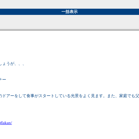
一括表示
しょうが、、、
。
ナー
のドアーをして食事がスタートしている光景をよく見ます。また、家庭でも
-Makan/