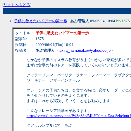
[
リストへもどる
]
子供に教えたいドアーの第一歩
-
あぶ管理人
09/06/04-10:04
No.1575
タイトル
：
子供に教えたいドアーの第一歩
記事No
：
1575
投稿日
： 2009/06/04(Thu) 10:04
投稿者
：
あぶ管理人
<
akira_hamanaka@yahoo.co.jp
>
なかなか子供のイスラム教育がうまくいかない家庭が多いで
まずは食事の前のドアーを実践していくのがいいと思います
アッラーフンマ バーリク ラナー フィーマー ラザクタ
ワ キナー アザーバンナール
マレーシアの子供たちは、会食する時は、必ずリーダーがこ
をさせたりしているのをよく見ます。
まずはこれから実践していくことをお勧めします。
こんなマレーシア語動画があります。
http://tv.muxlim.com/video/fWSqS8cJMLf/Tilmiz-Doa-Sebelum
クアラルンプルにて あぶ