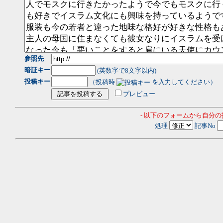
参照先
暗証キー
(英数字で8文字以内)
投稿キー
（投稿時
を入力してください）
プレビュー
- 以下のフォームから自分
処理
記事No