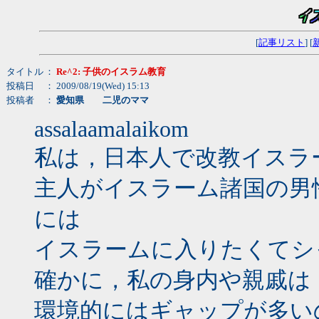
[
記事リスト
] [
タイトル
：
Re^2: 子供のイスラム教育
投稿日
： 2009/08/19(Wed) 15:13
投稿者
：
愛知県 二児のママ
assalaamalaikom
私は，日本人で改教イスラ
主人がイスラーム諸国の男
には
イスラームに入りたくてシ
確かに，私の身内や親戚は
環境的にはギャップが多い