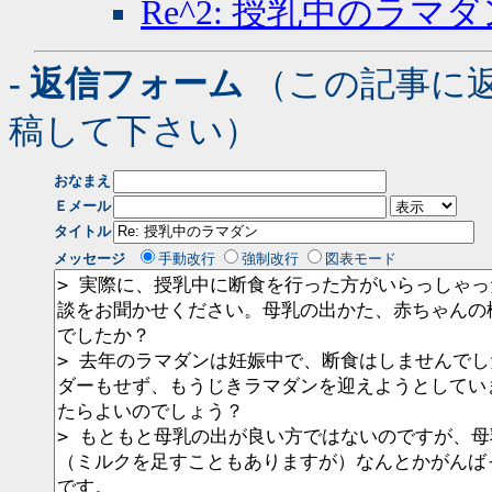
Re^2: 授乳中のラマダ
- 返信フォーム
（この記事に
稿して下さい）
おなまえ
Ｅメール
タイトル
メッセージ
手動改行
強制改行
図表モード