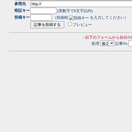
参照先
暗証キー
(英数字で8文字以内)
投稿キー
（投稿時
を入力してください）
プレビュー
- 以下のフォームから自分
処理
記事No