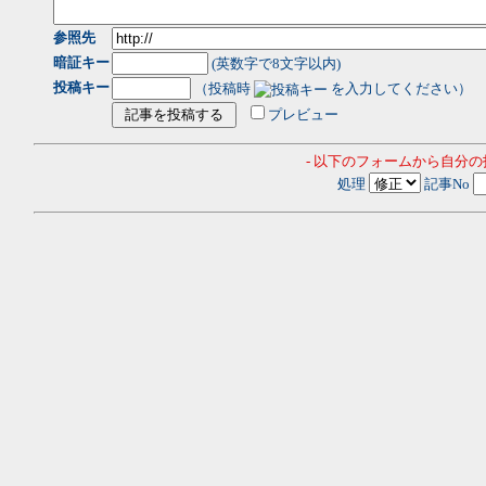
参照先
暗証キー
(英数字で8文字以内)
投稿キー
（投稿時
を入力してください）
プレビュー
- 以下のフォームから自分
処理
記事No