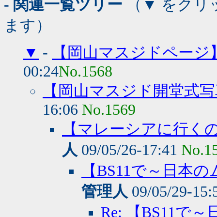
- 関連一覧ツリー
（▼ をクリ
ます）
▼
-
【岡山マスジドページ
00:24
No.1568
【岡山マスジド開堂式写
16:06
No.1569
【マレーシアに行く
人
09/05/26-17:41
No.1
【BS11で～日本
管理人
09/05/29-15:
Re: 【BS1