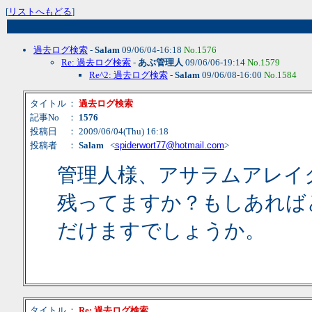
[
リストへもどる
]
過去ログ検索
-
Salam
09/06/04-16:18
No.1576
Re: 過去ログ検索
-
あぶ管理人
09/06/06-19:14
No.1579
Re^2: 過去ログ検索
-
Salam
09/06/08-16:00
No.1584
タイトル
：
過去ログ検索
記事No
：
1576
投稿日
： 2009/06/04(Thu) 16:18
投稿者
：
Salam
<
spiderwort77@hotmail.com
>
管理人様、アサラムアレイ
残ってますか？もしあれば
だけますでしょうか。
タイトル
：
Re: 過去ログ検索