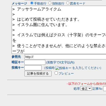
メッセージ
手動改行
強制改行
図表モード
参照先
暗証キー
(英数字で8文字以内)
投稿キー
（投稿時
を入力してください）
プレビュー
- 以下のフォームから自分
処理
記事No