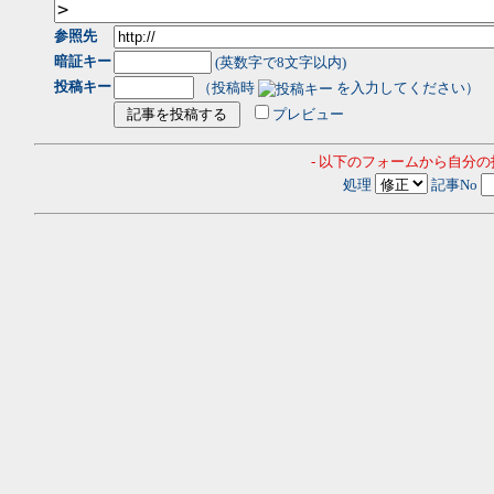
参照先
暗証キー
(英数字で8文字以内)
投稿キー
（投稿時
を入力してください）
プレビュー
- 以下のフォームから自分
処理
記事No