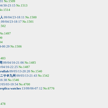
:31
No.1509
04/30-23:15
No.1513
No.1514
人
09/04/23-18:11
No.1500
人
09/04/23-18:17
No.1501
1502
No.1497
99
04
4-00:29
No.1506
1483
福岡
09/04/16-21:06
No.1485
/04/16-22:25
No.1487
rullah
09/05/13-20:20
No.1540
ニサ＠九州
09/05/13-21:43
No.1542
16:38
No.1546
/05/03-19:54
No.4700
replica watches
13/09/06-07:12
No.6776
1478