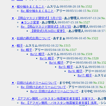
▼
-
裾や袖をまくること
-
ムスリム
09/05/08-20:18
No.1532
Re: 裾や袖をまくること
-
アリー
09/05/11-00:15
No.1533
▼
-
【岡山マスジド開堂式】5月17日
-
あぶ管理人
09/05/07-13:24
No
★ランク変更
-
あぶ管理人
09/05/07-15:18
No.1527
Re: 【岡山マスジド開堂式】5月17日
-
あぶ管理人
09/05/08-17
【開堂式5月24日に変更】
-
あぶ管理人
09/05/08-18:57
▼
-
妊婦の葬式出席について
-
あすまぁ
09/05/06-10:45
No.1522
▼
-
帽子
-
ムスリム
09/05/02-16:22
No.1515
Re: 帽子
-
アリー
09/05/04-18:33
No.1517
Re^2: 帽子
-
ムスリム
09/05/05-15:10
No.1519
Re^3: 帽子
-
アリー
09/05/06-02:35
No.1520
Re^4: 帽子
-
アリー
09/05/06-05:18
No.15
Re^5: 帽子
-
ムスリム
09/05/06-11
Re^6: 帽子
-
アリー
09/05/0
Re^7: 帽子
-
ムスリ
▼
-
日焼け止めクリームについて
-
まりやむ
09/04/30-22:09
No.1512
Re: 日焼け止めクリームについて
-
アリー
09/05/04-18:31
No.1
Re^2: 日焼け止めクリームについて
-
まりやむ
09/05/05
▼
-
【アフガン難民・パキスタン地震被災者支援】大塚マス..
-
あぶ
Re: 【アフガン難民・パキスタン地震被災者支援】浅草..
-
シ