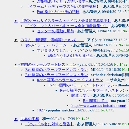
ご指摘ありがとうございます
-
あぶ管理人
09/04/30-14
【イマームとハディーブのための集中講座】
-
あぶ管理人
09/
Prof. Salah Sultan氏の訪日
-
あぶ管理人
09/04/30-23:45
▼
-
【PCゲーム＆イスラーム・クイズ大会参加者募集中】
-
あぶ管理
【ピクニック＆バーベキュー大会参加者募集中】
-
あぶ管理
センターの活動に期待
-
あぶ管理人
09/04/23-18:50
No.
▼
-
みりん、料理酒、酒精等について．
-
アイシャ
09/04/23-12:26
食のハラール・ハラーム
-
あぶ管理人
09/04/23-15:57
No.14
すいませんでした。。
-
アイシャ
09/04/23-23:42
No.15
誠にもうしわけありません
-
あぶ管理人
09/04/2
▼
-
福岡のハラールフードレストラン
-
yano
09/04/16-14:56
No.1482
Re: 福岡のハラールフードレストラン
-
MI
09/04/16-18:30
No.
Re: 福岡のハラールフードレストラン
-
orthodox christian@
Re^2: 福岡のハラールフードレストラン
-
ニサ＠九州
09
Re^3: 福岡のハラールフードレストラン
-
Dhaaki
Re^4: 福岡のハラールフードレストラン
-
関連して：
-
あぶ管理人
09/05/14-
Re: 関連して：
-
ma yuan
12
http://www.watches-imitation.com/
-
1827
-
popular watches
13/09/06-07:11
No.6775
▼
-
世界の平和
-
和一
09/04/14-17:39
No.1476
【ハンドル名に対する警告】
-
あぶ管理人
09/04/15-06:38
No.