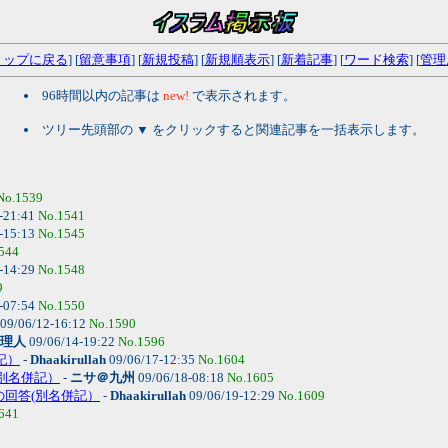
トップに戻る
] [
留意事項
] [
新規投稿
] [
新規順表示
] [
新着記事
] [
ワード検索
] [
管理
96時間以内の記事は
new!
で表示されます。
ツリー先頭部の ▼ をクリックすると関連記事を一括表示します。
No.1539
-21:41
No.1541
-15:13
No.1545
544
-14:29
No.1548
9
-07:54
No.1550
09/06/12-16:12
No.1590
理人
09/06/14-19:22
No.1596
記）
-
Dhaakirullah
09/06/17-12:35
No.1604
(別名併記）
-
ニサ＠九州
09/06/18-08:18
No.1605
真の回答(別名併記）
-
Dhaakirullah
09/06/19-12:29
No.1609
641