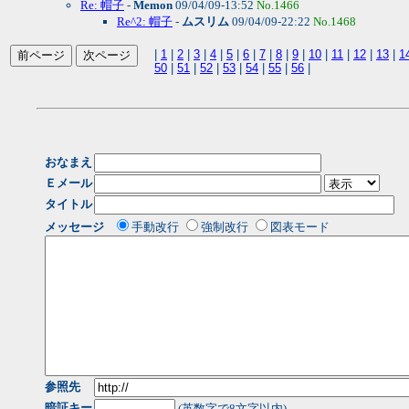
Re: 帽子
-
Memon
09/04/09-13:52
No.1466
Re^2: 帽子
-
ムスリム
09/04/09-22:22
No.1468
|
1
|
2
|
3
|
4
|
5
|
6
|
7
|
8
|
9
|
10
|
11
|
12
|
13
|
1
50
|
51
|
52
|
53
|
54
|
55
|
56
|
おなまえ
Ｅメール
タイトル
メッセージ
手動改行
強制改行
図表モード
参照先
暗証キー
(英数字で8文字以内)