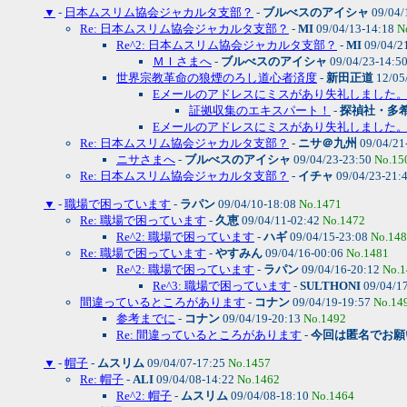
▼
-
日本ムスリム協会ジャカルタ支部？
-
ブルべスのアイシャ
09/04/
Re: 日本ムスリム協会ジャカルタ支部？
-
MI
09/04/13-14:18
N
Re^2: 日本ムスリム協会ジャカルタ支部？
-
MI
09/04/2
ＭＩさまへ
-
ブルべスのアイシャ
09/04/23-14:5
世界宗教革命の狼煙のろし道心者済度
-
新田正道
12/05
Eメールのアドレスにミスがあり失礼しました
証拠収集のエキスパート！
-
探禎社・多
Eメールのアドレスにミスがあり失礼しました
Re: 日本ムスリム協会ジャカルタ支部？
-
ニサ＠九州
09/04/21
ニサさまへ
-
ブルべスのアイシャ
09/04/23-23:50
No.15
Re: 日本ムスリム協会ジャカルタ支部？
-
イチャ
09/04/23-21:
▼
-
職場で困っています
-
ラパン
09/04/10-18:08
No.1471
Re: 職場で困っています
-
久恵
09/04/11-02:42
No.1472
Re^2: 職場で困っています
-
ハギ
09/04/15-23:08
No.14
Re: 職場で困っています
-
やすみん
09/04/16-00:06
No.1481
Re^2: 職場で困っています
-
ラパン
09/04/16-20:12
No.1
Re^3: 職場で困っています
-
SULTHONI
09/04/1
間違っているところがあります
-
コナン
09/04/19-19:57
No.14
参考までに
-
コナン
09/04/19-20:13
No.1492
Re: 間違っているところがあります
-
今回は匿名でお願
▼
-
帽子
-
ムスリム
09/04/07-17:25
No.1457
Re: 帽子
-
ALI
09/04/08-14:22
No.1462
Re^2: 帽子
-
ムスリム
09/04/08-18:10
No.1464