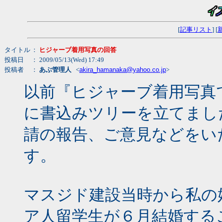
[
記事リスト
] [
タイトル
：
ヒジャーブ着用写真の回答
投稿日
： 2009/05/13(Wed) 17:49
投稿者
：
あぶ管理人
<
akira_hamanaka@yahoo.co.jp
>
以前『ヒジャーブ着用写真で
に書込みツリーを立てまし
請の報告、ご意見などをい
す。
マスジド建設当時から私の
ア人留学生が６月結婚する