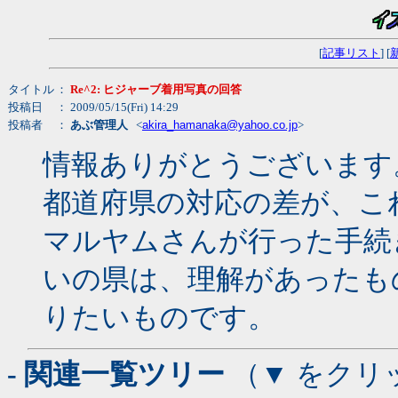
[
記事リスト
] [
タイトル
：
Re^2: ヒジャーブ着用写真の回答
投稿日
： 2009/05/15(Fri) 14:29
投稿者
：
あぶ管理人
<
akira_hamanaka@yahoo.co.jp
>
情報ありがとうございます
都道府県の対応の差が、こ
マルヤムさんが行った手続
いの県は、理解があったも
りたいものです。
- 関連一覧ツリー
（▼ をクリ