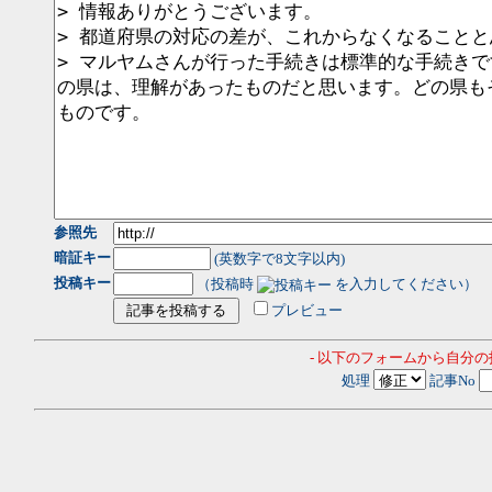
参照先
暗証キー
(英数字で8文字以内)
投稿キー
（投稿時
を入力してください）
プレビュー
- 以下のフォームから自分
処理
記事No