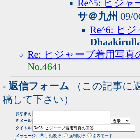
Re^5: ヒ
サ＠九州
09/0
Re^6:
Dhaakirull
Re: ヒジャーブ着用写真
No.4641
- 返信フォーム
（この記事に
稿して下さい）
おなまえ
Ｅメール
タイトル
メッセージ
手動改行
強制改行
図表モード