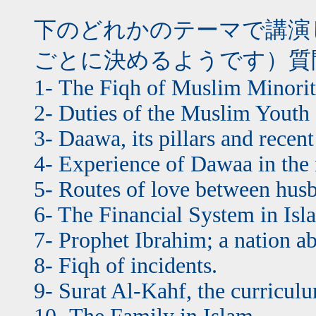
下のどれかのテーマで講演
ごとに決めるようです）質
1- The Fiqh of Muslim Minorit
2- Duties of the Muslim Youth a
3- Daawa, its pillars and recent 
4- Experience of Dawaa in the
5- Routes of love between hus
6- The Financial System in Is
7- Prophet Ibrahim; a nation ab
8- Fiqh of incidents.
9- Surat Al-Kahf, the curricul