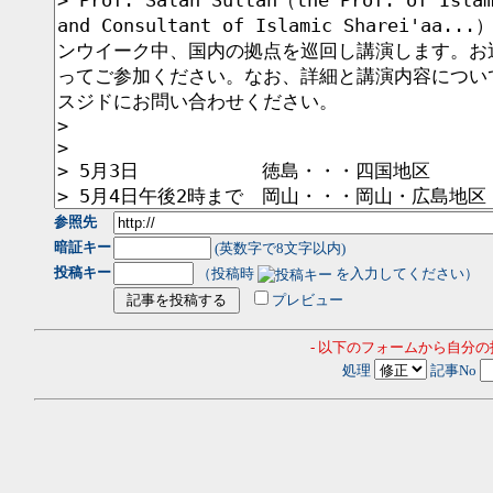
参照先
暗証キー
(英数字で8文字以内)
投稿キー
（投稿時
を入力してください）
プレビュー
- 以下のフォームから自分
処理
記事No