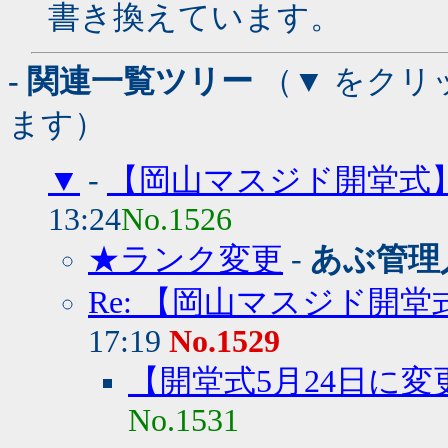
書き換えています。
- 関連一覧ツリー
（▼ をクリ
ます）
▼
-
【岡山マスジド開堂式】
13:24
No.1526
★ランク変更
-
あぶ管理
Re: 【岡山マスジド開堂
17:19
No.1529
【開堂式5月24日に変
No.1531