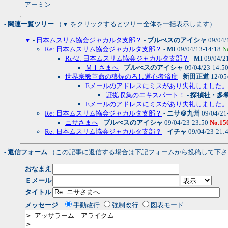
アーミン
- 関連一覧ツリー
（▼ をクリックするとツリー全体を一括表示します）
▼
-
日本ムスリム協会ジャカルタ支部？
-
ブルべスのアイシャ
09/04/
Re: 日本ムスリム協会ジャカルタ支部？
-
MI
09/04/13-14:18
N
Re^2: 日本ムスリム協会ジャカルタ支部？
-
MI
09/04/2
ＭＩさまへ
-
ブルべスのアイシャ
09/04/23-14:5
世界宗教革命の狼煙のろし道心者済度
-
新田正道
12/05
Eメールのアドレスにミスがあり失礼しました
証拠収集のエキスパート！
-
探禎社・多
Eメールのアドレスにミスがあり失礼しました
Re: 日本ムスリム協会ジャカルタ支部？
-
ニサ＠九州
09/04/21
ニサさまへ
-
ブルべスのアイシャ
09/04/23-23:50
No.15
Re: 日本ムスリム協会ジャカルタ支部？
-
イチャ
09/04/23-21:
- 返信フォーム
（この記事に返信する場合は下記フォームから投稿して下さ
おなまえ
Ｅメール
タイトル
メッセージ
手動改行
強制改行
図表モード