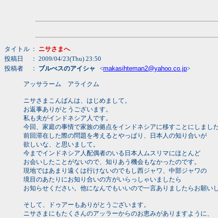
タイトル
：
ニサさまへ
投稿日
： 2009/04/23(Thu) 23:50
投稿者
：
ブルべスのアイシャ
<
makasihteman2@yahoo.co.jp
>
アッサラーム アライクム
ニサさまこんばんは、はじめまして。
お返事ありがとうございます。
私も夫がインドネシア人です。
今回、家庭の事情で家族の拠点をインドネシアに移すことにしまし
前回滞在した際の問題を考えるとやっぱり、日本人の知り合いが
欲しいな、と思いまして。
今までインドネシア人配偶者のいる日本人ムスリマにほとんど
お会いしたことがないので、知りあう機会もなかったのです。
現地ではあまり遠くは行けないのでもし西ジャワ、中部ジャワの
境目のあたりにお知り合いの方がいらっしゃいましたら
お知らせください。他になんでもいいので一言ありましたらお願い
そして、ドゥアーもありがとうございます。
ニサさまにもたくさんのアッラーからのお恵みがありますように、