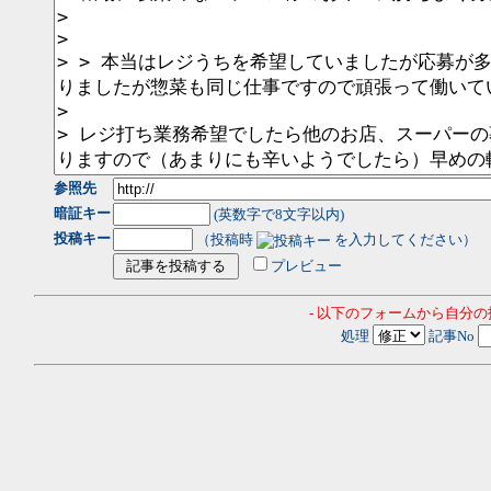
参照先
暗証キー
(英数字で8文字以内)
投稿キー
（投稿時
を入力してください）
プレビュー
- 以下のフォームから自分
処理
記事No