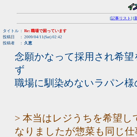
[
記事リスト
] [
タイトル
：
Re: 職場で困っています
投稿日
： 2009/04/11(Sat) 02:42
投稿者
：
久恵
念願かなって採用され希望
ず
職場に馴染めないラパン様
> 本当はレジうちを希望
なりましたが惣菜も同じ仕