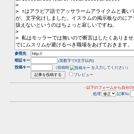
参照先
暗証キー
(英数字で8文字以内)
投稿キー
（投稿時
を入力してください）
プレビュー
- 以下のフォームから自分
処理
記事No