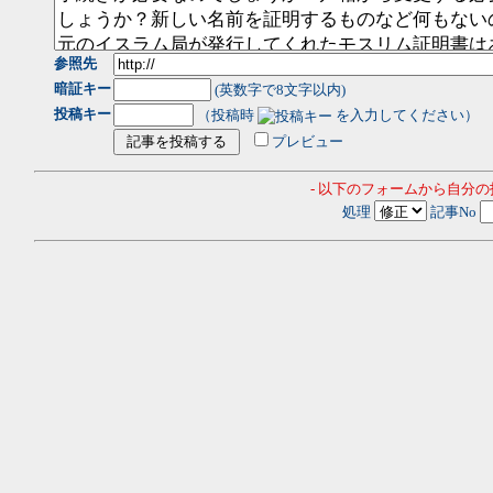
参照先
暗証キー
(英数字で8文字以内)
投稿キー
（投稿時
を入力してください）
プレビュー
- 以下のフォームから自分
処理
記事No