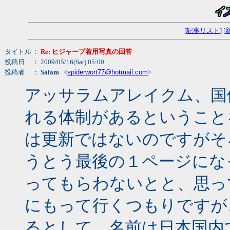
[
記事リスト
] [
タイトル
：
Re: ヒジャーブ着用写真の回答
投稿日
： 2009/05/16(Sat) 05:00
投稿者
：
Salam
<
spiderwort77@hotmail.com
>
アッサラムアレイクム、国
れる体制があるということ
は更新ではないのですがそ
うとう最後の１ページにな
ってもらわないとと、思っ
にもって行くつもりですが
るとして、名前は日本国内