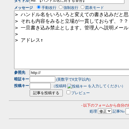
タイトル
メッセージ
手動改行
強制改行
図表モード
参照先
暗証キー
(英数字で8文字以内)
投稿キー
（投稿時
を入力してください）
プレビュー
- 以下のフォームから自分
処理
記事No