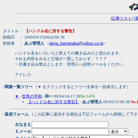
[
記事リスト
] [
タイトル
：
【ハンドル名に対する警告】
投稿日
： 2009/04/15(Wed) 06:38
投稿者
：
あぶ管理人
<
akira_hamanaka@yahoo.co.jp
>
ハンドル名をいろいろと変えての書き込みだと思われます。
それも内容をみると立場が一貫しておらず、？？？
一旦書き込み禁止とします。管理人へ説明メールをください。
アドレス↑
- 関連一覧ツリー
（▼ をクリックするとツリー全体を一括表示します）
▼
-
世界の平和
-
和一
09/04/14-17:39
No.1476
【ハンドル名に対する警告】
-
あぶ管理人
09/04/15-06:38
No.
- 返信フォーム
（この記事に返信する場合は下記フォームから投稿して下さ
おなまえ
Ｅメール