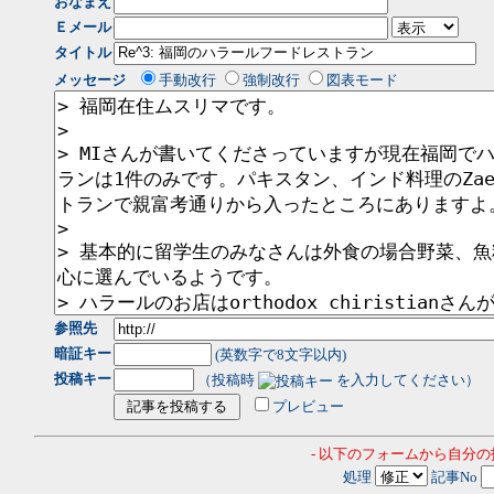
おなまえ
Ｅメール
タイトル
メッセージ
手動改行
強制改行
図表モード
参照先
暗証キー
(英数字で8文字以内)
投稿キー
（投稿時
を入力してください）
プレビュー
- 以下のフォームから自分
処理
記事No