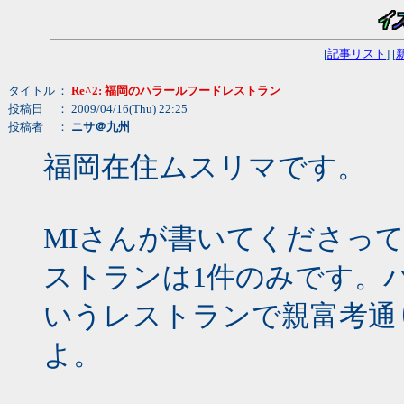
[
記事リスト
] [
タイトル
：
Re^2: 福岡のハラールフードレストラン
投稿日
： 2009/04/16(Thu) 22:25
投稿者
：
ニサ＠九州
福岡在住ムスリマです。
MIさんが書いてくださっ
ストランは1件のみです。パ
いうレストランで親富考通
よ。