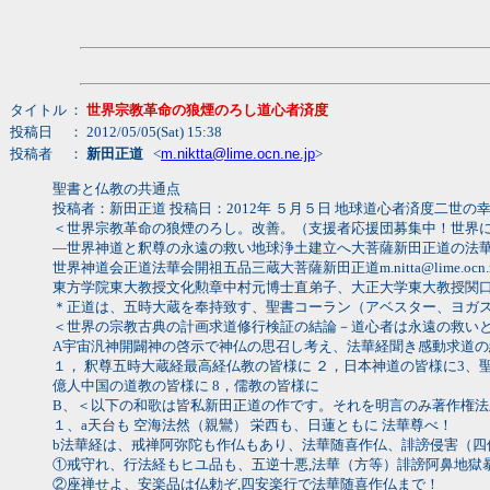
タイトル
：
世界宗教革命の狼煙のろし道心者済度
投稿日
： 2012/05/05(Sat) 15:38
投稿者
：
新田正道
<
m.niktta@lime.ocn.ne.jp
>
聖書と仏教の共通点
投稿者：新田正道 投稿日：2012年 ５月５日 地球道心者済度二世の幸福 
＜世界宗教革命の狼煙のろし。改善。（支援者応援団募集中！世界に
―世界神道と釈尊の永遠の救い地球浄土建立へ大菩薩新田正道の法
世界神道会正道法華会開祖五品三蔵大菩薩新田正道m.nitta@lime.ocn.ne.jp
東方学院東大教授文化勲章中村元博士直弟子、大正大学東大教授関
＊正道は、五時大蔵を奉持致す、聖書コーラン（アベスター、ヨガ
＜世界の宗教古典の計画求道修行検証の結論－道心者は永遠の救い
A宇宙汎神開闢神の啓示で神仏の思召し考え、法華経聞き感動求道
１， 釈尊五時大蔵経最高経仏教の皆様に ２，日本神道の皆様に3、聖
億人中国の道教の皆様に 8，儒教の皆様に
B、＜以下の和歌は皆私新田正道の作です。それを明言のみ著作権法
１、a天台も 空海法然（親鸞） 栄西も、日蓮ともに 法華尊べ！
b法華経は、戒禅阿弥陀も作仏もあり、法華随喜作仏、誹謗侵害（四
①戒守れ、行法経もヒユ品も、五逆十悪,法華（方等）誹謗阿鼻地獄
②座禅せよ、安楽品は仏勅ぞ,四安楽行で法華随喜作仏まで！