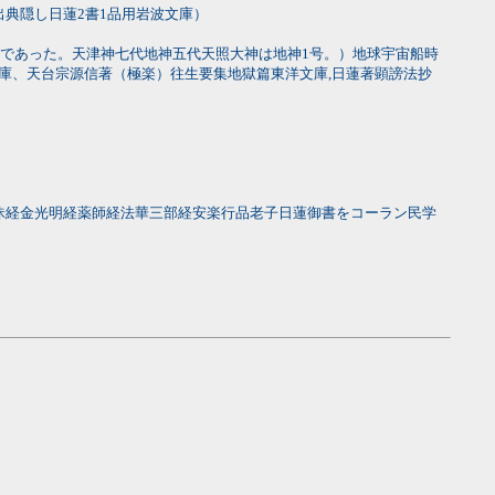
典隠し日蓮2書1品用岩波文庫）
であった。天津神七代地神五代天照大神は地神1号。）地球宇宙船時
庫、天台宗源信著（極楽）往生要集地獄篇東洋文庫,日蓮著顕謗法抄
心三昧経金光明経薬師経法華三部経安楽行品老子日蓮御書をコーラン民学