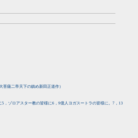
大菩薩二帝天下の鎮め新田正道作）
5，ゾロアスター教の皆様に6，9億人ヨガスートラの皆様に。7，13