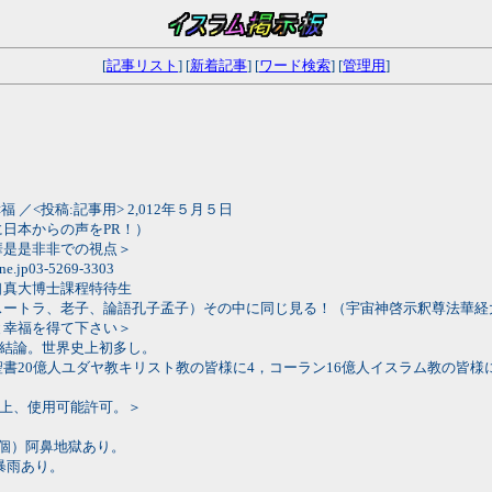
[
記事リスト
] [
新着記事
] [
ワード検索
] [
管理用
]
／<投稿:記事用> 2,012年５月５日
日本からの声をPR！）
華是是非非での視点＞
03-5269-3303
口真大博士課程特待生
スートラ、老子、論語孔子孟子）その中に同じ見る！（宇宙神啓示釈尊法華経
と幸福を得て下さい＞
の結論。世界史上初多し。
書20億人ユダヤ教キリスト教の皆様に4，コーラン16億人イスラム教の皆様に
上、使用可能許可。＞
個）阿鼻地獄あり。
暴雨あり。