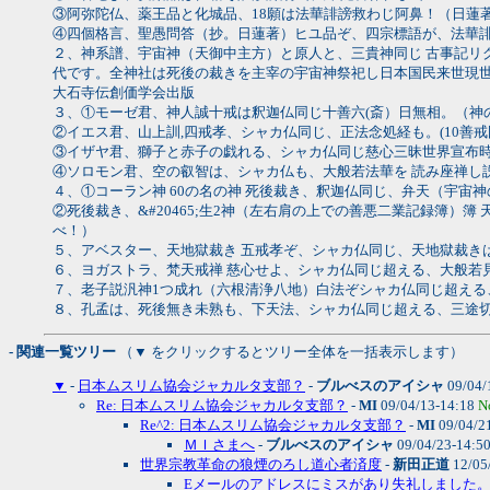
③阿弥陀仏、薬王品と化城品、18願は法華誹謗救わじ阿鼻！（日蓮
④四個格言、聖愚問答（抄。日蓮著）ヒユ品ぞ、四宗標語が、法華
２、神系譜、宇宙神（天御中主方）と原人と、三貴神同じ 古事記リ
代です。全神社は死後の裁きを主宰の宇宙神祭祀し日本国民来世現世
大石寺伝創価学会出版
３、①モーゼ君、神人誠十戒は釈迦仏同じ十善六(斎）日無相。（神の休
②イエス君、山上訓,四戒孝、シャカ仏同じ、正法念処経も。(10善戒
③イザヤ君、獅子と赤子の戯れる、シャカ仏同じ慈心三昧世界宣布
④ソロモン君、空の叡智は、シャカ仏も、大般若法華を 読み座禅し
４、①コーラン神 60の名の神 死後裁き、釈迦仏同じ、弁天（宇宙
②死後裁き、&#20465;生2神（左右肩の上での善悪二業記録簿
べ！）
５、アベスター、天地獄裁き 五戒孝ぞ、シャカ仏同じ、天地獄裁き
６、ヨガストラ、梵天戒禅 慈心せよ、シャカ仏同じ超える、大般若
７、老子説汎神1つ成れ（六根清浄八地）白法ぞシャカ仏同じ超える
８、孔孟は、死後無き未熟も、下天法、シャカ仏同じ超える、三途
- 関連一覧ツリー
（▼ をクリックするとツリー全体を一括表示します）
▼
-
日本ムスリム協会ジャカルタ支部？
-
ブルべスのアイシャ
09/04/
Re: 日本ムスリム協会ジャカルタ支部？
-
MI
09/04/13-14:18
N
Re^2: 日本ムスリム協会ジャカルタ支部？
-
MI
09/04/2
ＭＩさまへ
-
ブルべスのアイシャ
09/04/23-14:5
世界宗教革命の狼煙のろし道心者済度
-
新田正道
12/05
Eメールのアドレスにミスがあり失礼しました