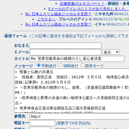
証拠収集のエキスパート！
-
探禎社・多
Eメールのアドレスにミスがあり失礼しました
Re: 日本ムスリム協会ジャカルタ支部？
-
ニサ＠九州
09/04/21
ニサさまへ
-
ブルべスのアイシャ
09/04/23-23:50
No.15
Re: 日本ムスリム協会ジャカルタ支部？
-
イチャ
09/04/23-21:
- 返信フォーム
（この記事に返信する場合は下記フォームから投稿して下さ
おなまえ
Ｅメール
タイトル
メッセージ
手動改行
強制改行
図表モード
参照先
暗証キー
(英数字で8文字以内)