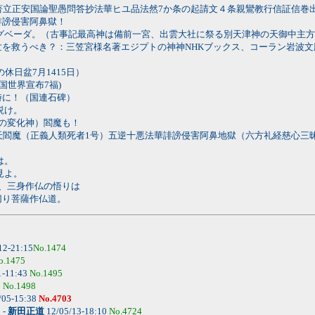
著立正安国論聖愚問答抄法華ヒユ品法然7か条の起請文４条親鸞教行信証信巻出
誹謗侵害阿鼻獄！
グベーダ。（古事記最高神は備前一宮、出雲大社に祭る別天津神の天御中主方
を救うべき？：三笠宮様名著エジプトの神神NHKブックス、コーラン岩波文
日盆7月1415日）
国世界宣布7福)
時に！（国連石碑）
説け。
神の変化神）閻魔も！
）簿 天閻魔（正義人類死者1号）五逆十悪法華誹謗侵害阿鼻地獄（六方礼経慈
は。
見よ。
、三身作仏の悟りは
切り菩薩作仏道。
12-21:15
No.1474
o.1475
1-11:43
No.1495
0
No.1498
/05-15:38
No.4703
。
-
新田正道
12/05/13-18:10
No.4724