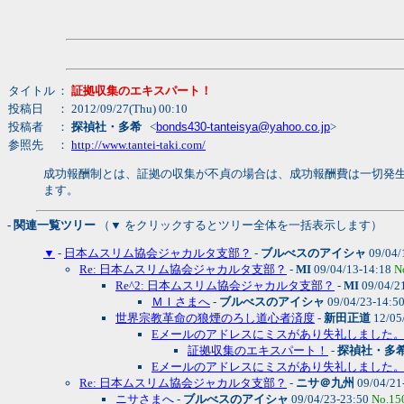
タイトル
：
証拠収集のエキスパート！
投稿日
： 2012/09/27(Thu) 00:10
投稿者
：
探禎社・多希
<
bonds430-tanteisya@yahoo.co.jp
>
参照先
：
http://www.tantei-taki.com/
成功報酬制とは、証拠の収集が不貞の場合は、成功報酬費は一切発
ます。
- 関連一覧ツリー
（▼ をクリックするとツリー全体を一括表示します）
▼
-
日本ムスリム協会ジャカルタ支部？
-
ブルべスのアイシャ
09/04/
Re: 日本ムスリム協会ジャカルタ支部？
-
MI
09/04/13-14:18
N
Re^2: 日本ムスリム協会ジャカルタ支部？
-
MI
09/04/2
ＭＩさまへ
-
ブルべスのアイシャ
09/04/23-14:5
世界宗教革命の狼煙のろし道心者済度
-
新田正道
12/05
Eメールのアドレスにミスがあり失礼しました
証拠収集のエキスパート！
-
探禎社・多
Eメールのアドレスにミスがあり失礼しました
Re: 日本ムスリム協会ジャカルタ支部？
-
ニサ＠九州
09/04/21
ニサさまへ
-
ブルべスのアイシャ
09/04/23-23:50
No.15