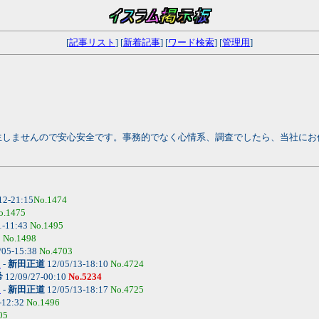
[
記事リスト
] [
新着記事
] [
ワード検索
] [
管理用
]
生しませんので安心安全です。事務的でなく心情系、調査でしたら、当社にお
12-21:15
No.1474
o.1475
1-11:43
No.1495
0
No.1498
/05-15:38
No.4703
。
-
新田正道
12/05/13-18:10
No.4724
希
12/09/27-00:10
No.5234
。
-
新田正道
12/05/13-18:17
No.4725
-12:32
No.1496
05