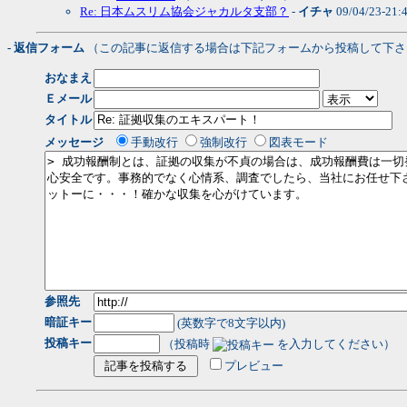
Re: 日本ムスリム協会ジャカルタ支部？
-
イチャ
09/04/23-21:
- 返信フォーム
（この記事に返信する場合は下記フォームから投稿して下さ
おなまえ
Ｅメール
タイトル
メッセージ
手動改行
強制改行
図表モード
参照先
暗証キー
(英数字で8文字以内)
投稿キー
（投稿時
を入力してください）
プレビュー