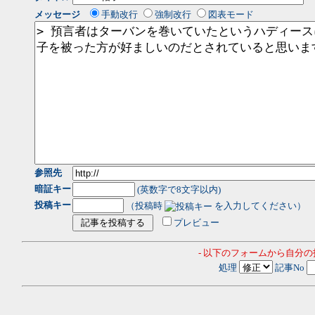
メッセージ
手動改行
強制改行
図表モード
参照先
暗証キー
(英数字で8文字以内)
投稿キー
（投稿時
を入力してください）
プレビュー
- 以下のフォームから自分
処理
記事No