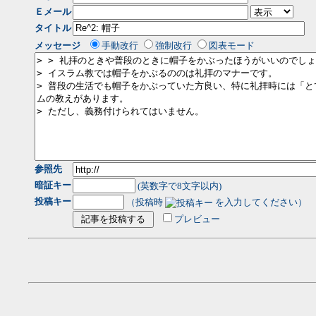
Ｅメール
タイトル
メッセージ
手動改行
強制改行
図表モード
参照先
暗証キー
(英数字で8文字以内)
投稿キー
（投稿時
を入力してください）
プレビュー