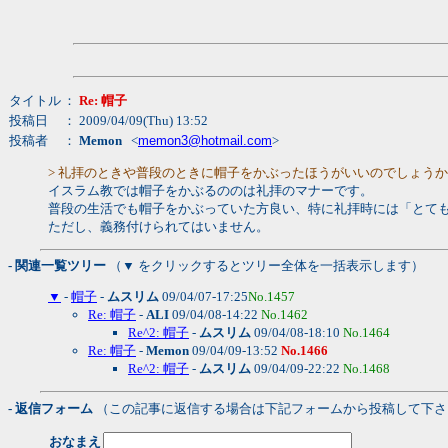
タイトル
：
Re: 帽子
投稿日
： 2009/04/09(Thu) 13:52
投稿者
：
Memon
<
memon3@hotmail.com
>
> 礼拝のときや普段のときに帽子をかぶったほうがいいのでしょう
イスラム教では帽子をかぶるののは礼拝のマナーです。
普段の生活でも帽子をかぶっていた方良い、特に礼拝時には「とて
ただし、義務付けられてはいません。
- 関連一覧ツリー
（▼ をクリックするとツリー全体を一括表示します）
▼
-
帽子
-
ムスリム
09/04/07-17:25
No.1457
Re: 帽子
-
ALI
09/04/08-14:22
No.1462
Re^2: 帽子
-
ムスリム
09/04/08-18:10
No.1464
Re: 帽子
-
Memon
09/04/09-13:52
No.1466
Re^2: 帽子
-
ムスリム
09/04/09-22:22
No.1468
- 返信フォーム
（この記事に返信する場合は下記フォームから投稿して下さ
おなまえ