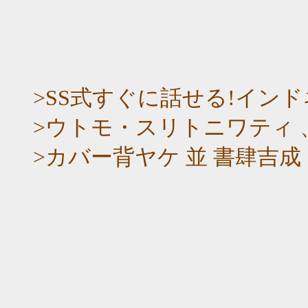
>SS式すぐに話せる!イン
>ウトモ・スリトニワティ 、U
>カバー背ヤケ 並 書肆吉成 