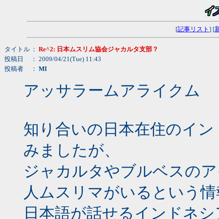
[
記事リスト
] [
タイトル
：
Re^2: 日本ムスリム協会ジャカルタ支部？
投稿日
： 2009/04/21(Tue) 11:43
投稿者
：
MI
アッサラームアライクム
知り合いの日本在住のイン
みましたが、
ジャカルタやブルベスのア
人ムスリマがいるという情
日本語が話せるインドネシ