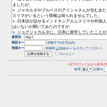
参照先
暗証キー
(英数字で8文字以内)
投稿キー
（投稿時
を入力してください）
プレビュー
- 以下のフォームから自分
処理
記事No