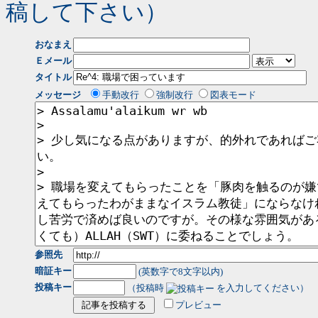
稿して下さい）
おなまえ
Ｅメール
タイトル
メッセージ
手動改行
強制改行
図表モード
参照先
暗証キー
(英数字で8文字以内)
投稿キー
（投稿時
を入力してください）
プレビュー