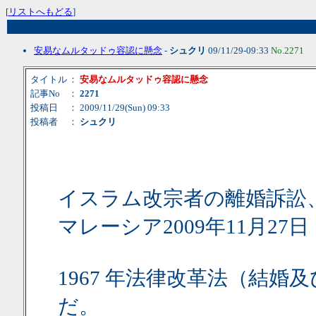
[
リストへもどる
]
安易なムルタッドゥ容認に懸念
-
シュクリ
09/11/29-09:33
No.2271
タイトル
：
安易なムルタッドゥ容認に懸念
記事No
：
2271
投稿日
： 2009/11/29(Sun) 09:33
投稿者
：
シュクリ
イスラム改宗者の離婚訴訟
マレーシア2009年11月27日
1967 年法律改革法（結
だ。