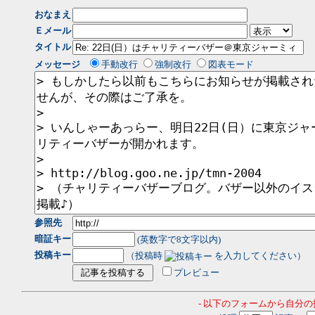
おなまえ
Ｅメール
タイトル
メッセージ
手動改行
強制改行
図表モード
参照先
暗証キー
(英数字で8文字以内)
投稿キー
（投稿時
を入力してください）
プレビュー
- 以下のフォームから自分