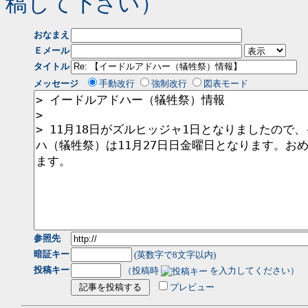
稿して下さい）
おなまえ
Ｅメール
タイトル
メッセージ
手動改行
強制改行
図表モード
参照先
暗証キー
(英数字で8文字以内)
投稿キー
（投稿時
を入力してください）
プレビュー