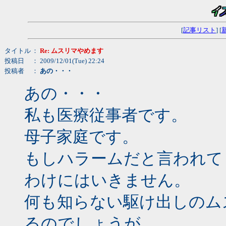
[
記事リスト
] [
タイトル
：
Re: ムスリマやめます
投稿日
： 2009/12/01(Tue) 22:24
投稿者
：
あの・・・
あの・・・
私も医療従事者です。
母子家庭です。
もしハラームだと言われて
わけにはいきません。
何も知らない駆け出しのム
るのでしょうが