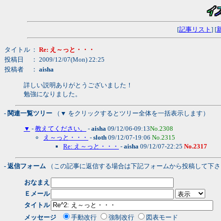
[
記事リスト
] [
タイトル
：
Re: え～っと・・・
投稿日
： 2009/12/07(Mon) 22:25
投稿者
：
aisha
詳しい説明ありがとうございました！
勉強になりました。
- 関連一覧ツリー
（▼ をクリックするとツリー全体を一括表示します）
▼
-
教えてください。
-
aisha
09/12/06-09:13
No.2308
え～っと・・・
-
sloth
09/12/07-19:06
No.2315
Re: え～っと・・・
-
aisha
09/12/07-22:25
No.2317
- 返信フォーム
（この記事に返信する場合は下記フォームから投稿して下さ
おなまえ
Ｅメール
タイトル
メッセージ
手動改行
強制改行
図表モード