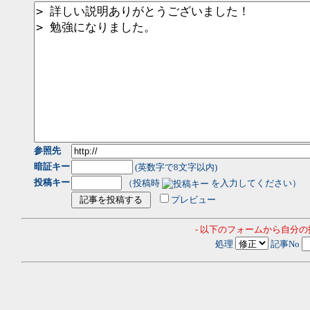
参照先
暗証キー
(英数字で8文字以内)
投稿キー
（投稿時
を入力してください）
プレビュー
- 以下のフォームから自分
処理
記事No