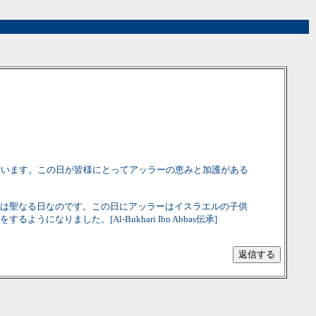
ています。この日が皆様にとってアッラーの恵みと加護がある
日は聖なる日なのです。この日にアッラーはイスラエルの子供
ました。[Al-Bukhari Ibn Abbas伝承]