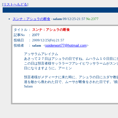
[
リストへもどる
]
スンナ：アシュラの断食
-
salam
09/12/25-21:57
No.2377
タイトル
：
スンナ：アシュラの断食
記事No
：
2377
投稿日
： 2009/12/25(Fri) 21:57
投稿者
：
salam
<
spiderwort77@hotmail.com
>
アッサラムアレイクム
あさって２７日はアシュラの日ですね。ムハラム１０日目に
この日は預言者様サッララーフアレイヒワッサラームがスン
日になりますように。アーミン
預言者様がメディーナに来た時に、アシュラの日にユダヤ教徒
達を敵から救われた日で、ムーサが断食をされた日です。’彼は言いま
Salam