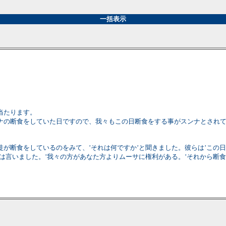
一括表示
当たります。
ナの断食をしていた日ですので、我々もこの日断食をする事がスンナとされ
が断食をしているのをみて、’それは何ですか’と聞きました。彼らは’この
した。’我々の方があなた方よりムーサに権利がある。’それから断食をするようになり