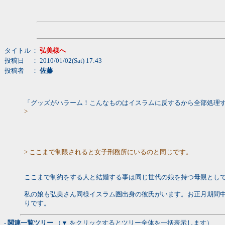
タイトル
：
弘美様へ
投稿日
： 2010/01/02(Sat) 17:43
投稿者
：
佐藤
「グッズがハラーム！こんなものはイスラムに反するから全部処理
>
> ここまで制限されると女子刑務所にいるのと同じです。
ここまで制約をする人と結婚する事は同じ世代の娘を持つ母親とし
私の娘も弘美さん同様イスラム圏出身の彼氏がいます。お正月期間
りです。
- 関連一覧ツリー
（▼ をクリックするとツリー全体を一括表示します）