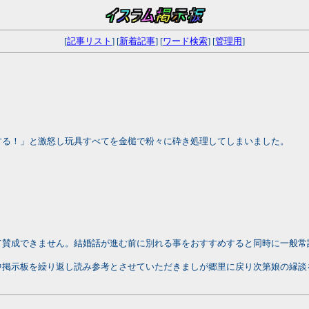
[
記事リスト
] [
新着記事
] [
ワード検索
] [
管理用
]
する！」と激怒し玩具すべてを金槌で粉々に砕き処理してしまいました。
て賛成できません。結婚話が進む前に別れる事をおすすめすると同時に一般常
中掲示板を繰り返し読み参考とさせていただきましが郷里に戻り次第娘の縁談