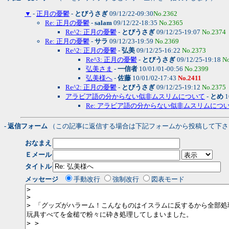
▼
-
正月の憂鬱
-
とびうさぎ
09/12/22-09:30
No.2362
Re: 正月の憂鬱
-
salam
09/12/22-18:35
No.2365
Re^2: 正月の憂鬱
-
とびうさぎ
09/12/25-19:07
No.2374
Re: 正月の憂鬱
-
サラ
09/12/23-19:59
No.2369
Re^2: 正月の憂鬱
-
弘美
09/12/25-16:22
No.2373
Re^3: 正月の憂鬱
-
とびうさぎ
09/12/25-19:18
N
弘美さま
-
一信者
10/01/01-00:56
No.2399
弘美様へ
-
佐藤
10/01/02-17:43
No.2411
Re^2: 正月の憂鬱
-
とびうさぎ
09/12/25-19:12
No.2375
アラビア語の分からない似非ムスリムについて
-
とめ
1
Re: アラビア語の分からない似非ムスリムにつ
- 返信フォーム
（この記事に返信する場合は下記フォームから投稿して下さ
おなまえ
Ｅメール
タイトル
メッセージ
手動改行
強制改行
図表モード