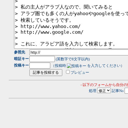
参照先
暗証キー
(英数字で8文字以内)
投稿キー
（投稿時
を入力してください）
プレビュー
- 以下のフォームから自分
処理
記事No