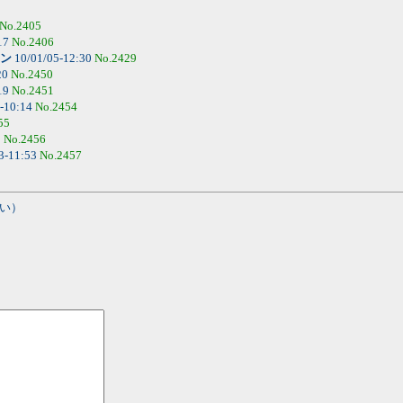
No.2405
17
No.2406
ン
10/01/05-12:30
No.2429
20
No.2450
19
No.2451
-10:14
No.2454
55
0
No.2456
3-11:53
No.2457
い）