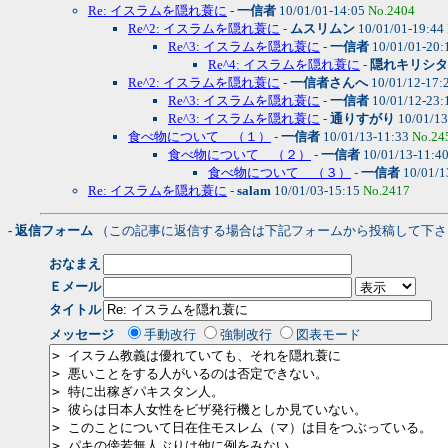
Re: イスラムを隠れ蓑に
-
一信者
10/01/01-14:05
No.2404
Re^2: イスラムを隠れ蓑に
-
ムスリムン
10/01/01-19:44
Re^3: イスラムを隠れ蓑に
-
一信者
10/01/01-20:
Re^4: イスラムを隠れ蓑に
-
隠れキリシタ
Re^2: イスラムを隠れ蓑に
-
一信者さんへ
10/01/12-17:
Re^3: イスラムを隠れ蓑に
-
一信者
10/01/12-23:
Re^3: イスラムを隠れ蓑に
-
通りすがり
10/01/13
食べ物について （１）
-
一信者
10/01/13-11:33
No.24
食べ物について （２）
-
一信者
10/01/13-11:4
食べ物について （３）
-
一信者
10/01/1
Re: イスラムを隠れ蓑に
-
salam
10/01/03-15:15
No.2417
- 返信フォーム
（この記事に返信する場合は下記フォームから投稿して下さ
おなまえ
Ｅメール
タイトル
メッセージ
手動改行
強制改行
図表モード