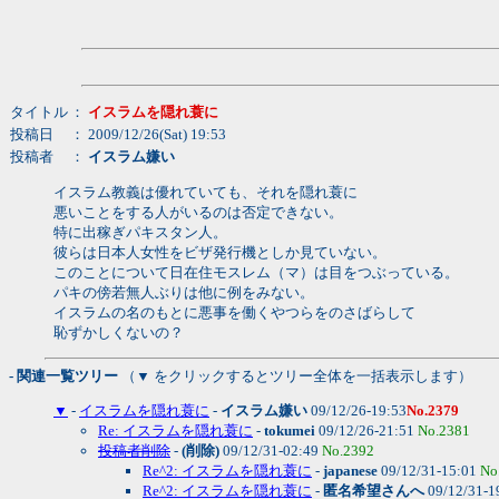
タイトル
：
イスラムを隠れ蓑に
投稿日
： 2009/12/26(Sat) 19:53
投稿者
：
イスラム嫌い
イスラム教義は優れていても、それを隠れ蓑に
悪いことをする人がいるのは否定できない。
特に出稼ぎパキスタン人。
彼らは日本人女性をビザ発行機としか見ていない。
このことについて日在住モスレム（マ）は目をつぶっている。
パキの傍若無人ぶりは他に例をみない。
イスラムの名のもとに悪事を働くやつらをのさばらして
恥ずかしくないの？
- 関連一覧ツリー
（▼ をクリックするとツリー全体を一括表示します）
▼
-
イスラムを隠れ蓑に
-
イスラム嫌い
09/12/26-19:53
No.2379
Re: イスラムを隠れ蓑に
-
tokumei
09/12/26-21:51
No.2381
投稿者削除
-
(削除)
09/12/31-02:49
No.2392
Re^2: イスラムを隠れ蓑に
-
japanese
09/12/31-15:01
No
Re^2: イスラムを隠れ蓑に
-
匿名希望さんへ
09/12/31-1