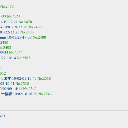
8
No.2470
1:22
No.2476
1/19-07:21
No.2478
us
10/01/19-23:26
No.2480
01/22-23:23
No.2486
unus
10/01/23-17:36
No.2488
.2489
o.2493
22:55
No.2499
/27-18:14
No.2507
11
2512
します
10/02/01-15:40
No.2518
/03-19:01
No.2526
0/02/09-14:11
No.2542
-
一信者
10/02/10-18:20
No.2543
い）