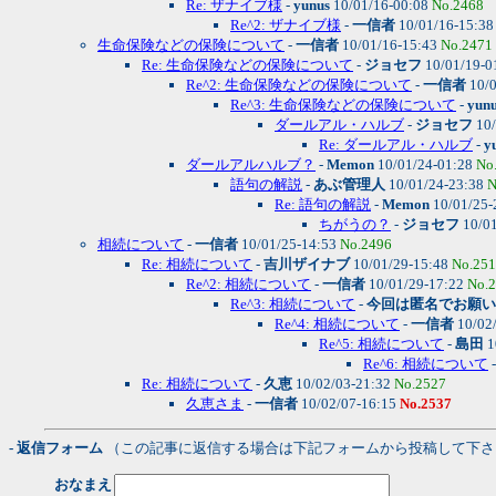
Re: ザナイブ様
-
yunus
10/01/16-00:08
No.2468
Re^2: ザナイブ様
-
一信者
10/01/16-15:3
生命保険などの保険について
-
一信者
10/01/16-15:43
No.2471
Re: 生命保険などの保険について
-
ジョセフ
10/01/19-0
Re^2: 生命保険などの保険について
-
一信者
10/0
Re^3: 生命保険などの保険について
-
yun
ダールアル・ハルブ
-
ジョセフ
10/
Re: ダールアル・ハルブ
-
y
ダールアルハルブ？
-
Memon
10/01/24-01:28
No
語句の解説
-
あぶ管理人
10/01/24-23:38
N
Re: 語句の解説
-
Memon
10/01/25-
ちがうの？
-
ジョセフ
10/01
相続について
-
一信者
10/01/25-14:53
No.2496
Re: 相続について
-
吉川ザイナブ
10/01/29-15:48
No.25
Re^2: 相続について
-
一信者
10/01/29-17:22
No.
Re^3: 相続について
-
今回は匿名でお願い
Re^4: 相続について
-
一信者
10/02
Re^5: 相続について
-
島田
1
Re^6: 相続について
Re: 相続について
-
久恵
10/02/03-21:32
No.2527
久恵さま
-
一信者
10/02/07-16:15
No.2537
- 返信フォーム
（この記事に返信する場合は下記フォームから投稿して下さ
おなまえ