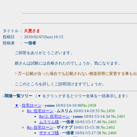
タイトル
：
久恵さま
投稿日
： 2010/02/07(Sun) 16:15
投稿者
：
一信者
ご回答をありがとうございます。
娘さんは試験には合格されたのでしょうか。気になります。
> 万一記載が合った場合でも記載されない都道府県に変更する事も
ここのところを詳しくご説明頂けますでしょうか。
- 関連一覧ツリー
（▼ をクリックするとツリー全体を一括表示します）
▼
-
住宅ローン
-
yunus
10/01/14-10:06
No.2458
Re: 住宅ローン
-
ムスリム
10/01/14-19:55
No.2459
Re^2: 住宅ローン
-
yunus
10/01/15-14:34
No.2461
ムスリム様
-
一信者
10/01/15-17:49
No.2465
Re: 住宅ローン
-
ザイナブ
10/01/15-15:38
No.2462
ザナイブ様
-
一信者
10/01/15-17:58
No.2466