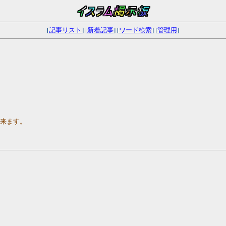
[
記事リスト
] [
新着記事
] [
ワード検索
] [
管理用
]
出来ます。