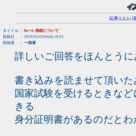
[
記事リスト
] [
タイトル
：
Re^4: 相続について
投稿日
： 2010/02/03(Wed) 19:01
投稿者
：
一信者
詳しいご回答をほんとうに
書き込みを読ませて頂いた
国家試験を受けるときなど
きる
身分証明書があるのだとわ