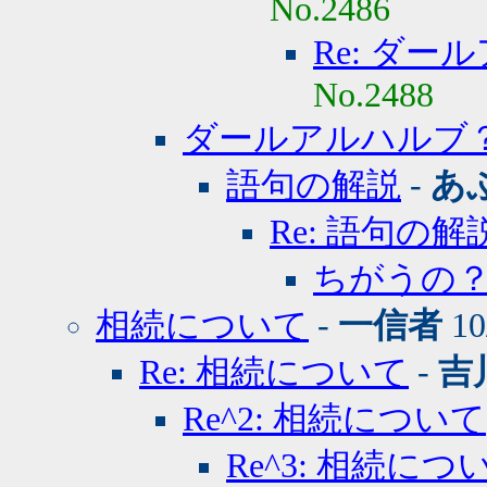
No.2486
Re: ダ
No.2488
ダールアルハルブ
語句の解説
-
あ
Re: 語句の解
ちがうの
相続について
-
一信者
10
Re: 相続について
-
吉
Re^2: 相続について
Re^3: 相続につ