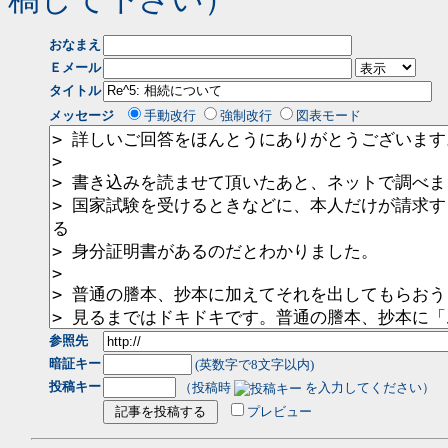
おなまえ
Ｅメール
タイトル
メッセージ
手動改行
強制改行
図表モード
参照先
暗証キー
(英数字で8文字以内)
投稿キー
（投稿時
を入力してください）
プレビュー