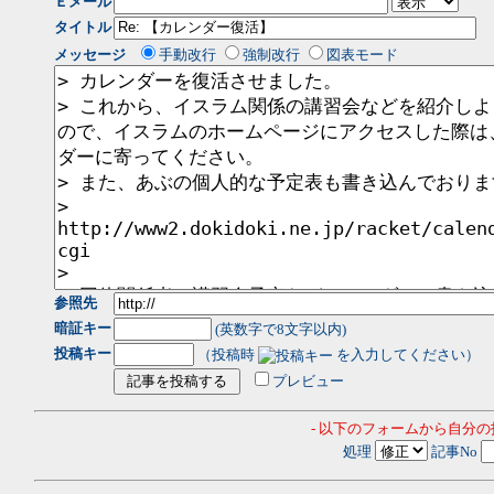
Ｅメール
タイトル
メッセージ
手動改行
強制改行
図表モード
参照先
暗証キー
(英数字で8文字以内)
投稿キー
（投稿時
を入力してください）
プレビュー
- 以下のフォームから自分
処理
記事No