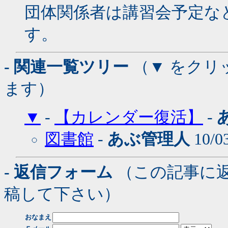
団体関係者は講習会予定な
す。
- 関連一覧ツリー
（▼ をクリ
ます）
▼
-
【カレンダー復活】
-
図書館
-
あぶ管理人
10/0
- 返信フォーム
（この記事に
稿して下さい）
おなまえ