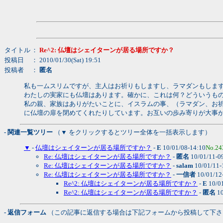
タイトル
：
Re^2: 仏壇はシェイターンが居る場所ですか？
投稿日
： 2010/01/30(Sat) 19:51
投稿者
：
匿名
私も一ムスリムですが、主人はお祈りもしますし、ラマダンもしま
わたしの実家にも仏壇はあります。確かに、これは何？どういうも
私の親、家族はありがたいことに、イスラムの事、（ラマダン、お
に仏壇の扉を閉めてくれたりしています。お互いの歩み寄りが大事
- 関連一覧ツリー
（▼ をクリックするとツリー全体を一括表示します）
▼
-
仏壇はシェイターンが居る場所ですか？
-
E
10/01/08-14:10
No.24
Re: 仏壇はシェイターンが居る場所ですか？
-
匿名
10/01/11-0
Re: 仏壇はシェイターンが居る場所ですか？
-
salam
10/01/11-
Re: 仏壇はシェイターンが居る場所ですか？
-
一信者
10/01/12
Re^2: 仏壇はシェイターンが居る場所ですか？
-
E
10/0
Re^2: 仏壇はシェイターンが居る場所ですか？
-
匿名
10
- 返信フォーム
（この記事に返信する場合は下記フォームから投稿して下さ