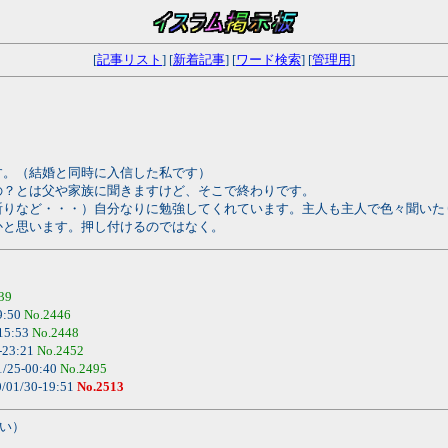
[
記事リスト
] [
新着記事
] [
ワード検索
] [
管理用
]
す。（結婚と同時に入信した私です）
の？とは父や家族に聞きますけど、そこで終わりです。
祈りなど・・・）自分なりに勉強してくれています。主人も主人で色々聞いた
かと思います。押し付けるのではなく。
39
9:50
No.2446
15:53
No.2448
-23:21
No.2452
1/25-00:40
No.2495
/01/30-19:51
No.2513
い）