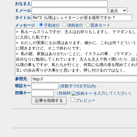
おなまえ
Ｅメール
タイトル
メッセージ
手動改行
強制改行
図表モード
参照先
暗証キー
(英数字で8文字以内)
投稿キー
（投稿時
を入力してください）
プレビュー