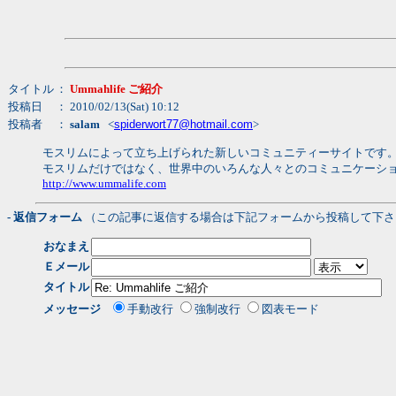
タイトル
：
Ummahlife ご紹介
投稿日
： 2010/02/13(Sat) 10:12
投稿者
：
salam
<
spiderwort77@hotmail.com
>
モスリムによって立ち上げられた新しいコミュニティーサイトです
モスリムだけではなく、世界中のいろんな人々とのコミュニケーシ
http://www.ummalife.com
- 返信フォーム
（この記事に返信する場合は下記フォームから投稿して下さ
おなまえ
Ｅメール
タイトル
メッセージ
手動改行
強制改行
図表モード