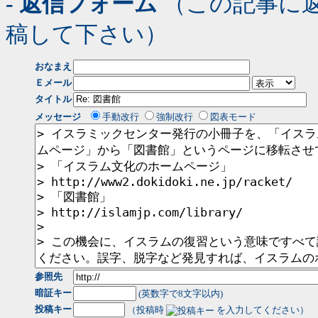
- 返信フォーム
（この記事に
稿して下さい）
おなまえ
Ｅメール
タイトル
メッセージ
手動改行
強制改行
図表モード
参照先
暗証キー
(英数字で8文字以内)
投稿キー
（投稿時
を入力してください）