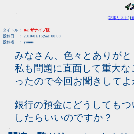
[
記事リスト
] [
タイトル
：
Re: ザナイブ様
投稿日
： 2010/01/16(Sat) 00:08
投稿者
：
yunus
みなさん、色々とありがと
私も問題に直面して重大な
ったので今回お聞きしてよ
銀行の預金にどうしてもつ
したらいいのですか？