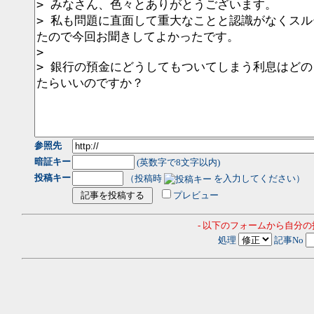
参照先
暗証キー
(英数字で8文字以内)
投稿キー
（投稿時
を入力してください）
プレビュー
- 以下のフォームから自分
処理
記事No