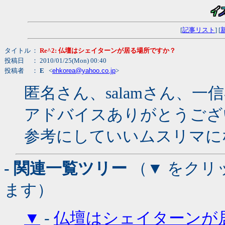
[
記事リスト
] [
タイトル
：
Re^2: 仏壇はシェイターンが居る場所ですか？
投稿日
： 2010/01/25(Mon) 00:40
投稿者
：
E
<
ehkorea@yahoo.co.jp
>
匿名さん、salamさん、一
アドバイスありがとうござ
参考にしていいムスリマに
- 関連一覧ツリー
（▼ をクリ
ます）
▼
-
仏壇はシェイターンが