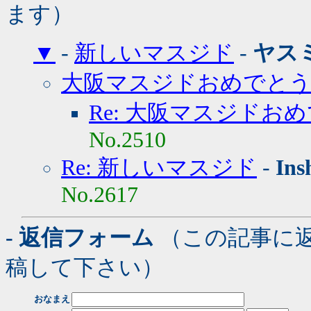
ます）
▼
-
新しいマスジド
-
ヤス
大阪マスジドおめでと
Re: 大阪マスジドお
No.2510
Re: 新しいマスジド
-
Ins
No.2617
- 返信フォーム
（この記事に
稿して下さい）
おなまえ