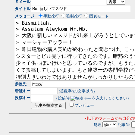
Ｅメール
タイトル
メッセージ
手動改行
強制改行
図表モード
参照先
暗証キー
(英数字で8文字以内)
投稿キー
（投稿時
を入力してください）
プレビュー
- 以下のフォームから自分
処理
記事No