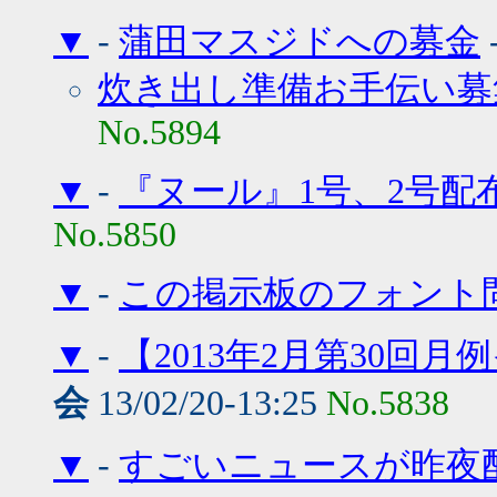
▼
-
蒲田マスジドへの募金
炊き出し準備お手伝い募
No.5894
▼
-
『ヌール』1号、2号配
No.5850
▼
-
この掲示板のフォント
▼
-
【2013年2月第30回
会
13/02/20-13:25
No.5838
▼
-
すごいニュースが昨夜