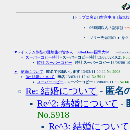
[
トップに戻る
] [
留意事項
] [
新規投
96時間以内の記事は
new
ツリー先頭部の ▼ を
▼
-
イスラム教徒の受験生の皆さん Albukhary国際大学 ..
-
dhaaki
スーパーコピー時計
-
スーパーコピー時計
13/08/02-10:21
No.
時計 スーパーコピー
-
時計 スーパーコピー
13/08/06-1
▼
-
結婚について
-
匿名でお願いします
13/03/11-09:11
No.5908
Re: 結婚について
-
匿名
13/03/11-12:41
No.5911
スーパーコピー
-
スーパーコピー
13/08/05-11:53
No.66
Re: 結婚について
-
匿名
Re^2: 結婚について
-
No.5918
Re^3: 結婚について