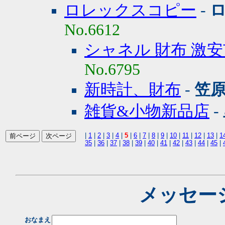
ロレックスコピー
-
No.6612
シャネル 財布 激
No.6795
新時計、財布
-
笠原
雑貨&小物新品店
-
|
1
|
2
|
3
|
4
|
5
|
6
|
7
|
8
|
9
|
10
|
11
|
12
|
13
|
1
35
|
36
|
37
|
38
|
39
|
40
|
41
|
42
|
43
|
44
|
45
|
メッセー
おなまえ