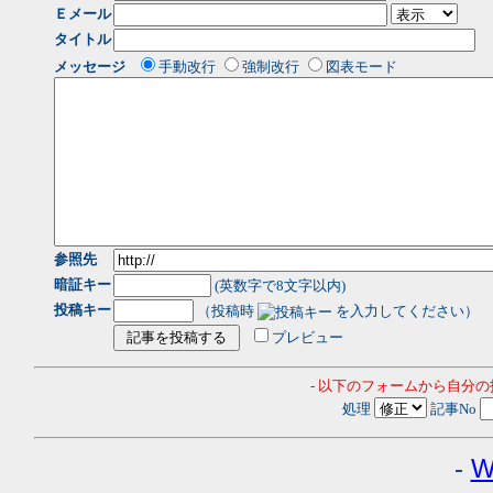
Ｅメール
タイトル
メッセージ
手動改行
強制改行
図表モード
参照先
暗証キー
(英数字で8文字以内)
投稿キー
（投稿時
を入力してください）
プレビュー
- 以下のフォームから自分
処理
記事No
-
W