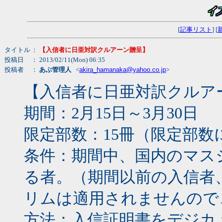
[
記事リスト
] [
タイトル
：
【入信者に日亜対訳クルアーン贈呈】
投稿日
： 2013/02/11(Mon) 06:35
投稿者
：
あぶ管理人
<
akira_hamanaka@yahoo.co.jp
>
【入信者に日亜対訳クルア
期間：2月15日～3月30日
限定部数：15冊（限定部数
条件：期間中、国内のマス
る者。（期間以前の入信者
リムは適用されませんので
方法：入信証明書をデジカ