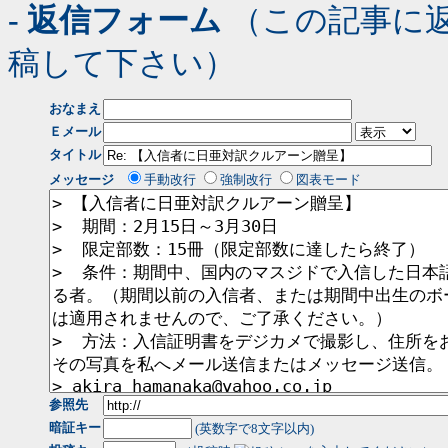
- 返信フォーム
（この記事に
稿して下さい）
おなまえ
Ｅメール
タイトル
メッセージ
手動改行
強制改行
図表モード
参照先
暗証キー
(英数字で8文字以内)